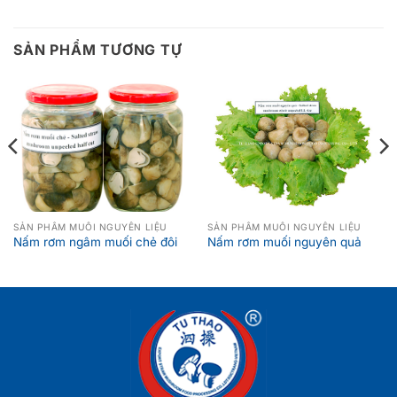
SẢN PHẨM TƯƠNG TỰ
SẢN PHẨM MUỐI NGUYÊN LIỆU
SẢN PHẨM MUỐI NGUYÊN LIỆU
Nấm rơm ngâm muối chẻ đôi
Nấm rơm muối nguyên quả