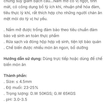
chứng suy giảm bạch cầu…Nấm mỡ có vị ngọt, tính
mát, có công dụng bổ tỳ ích khí, nhuận phế hóa đàm,
tiêu thực lý khí, rất thích hợp cho những người chán ăn
mệt mỏi do tỳ vị hư yếu.
. Nấm mỡ được trồng đảm bảo theo tiêu chuẩn đảm
bảo vệ sinh an toàn thực phẩm
. Rửa sạch và đóng hộp hợp vệ sinh, tiện lợi bảo quản
. Chế biến được nhiều món ăn ngon, bổ dưỡng
Hướng dẫn sử dụng:
Dùng trực tiếp hoặc dùng để chế
biến món ăn
Thành phần:
. Size: ≤ 4.5mm
. Độ muối: 23-25%
. Trọng lượng: D.W 50KGS; G.W 65KGS
. pH: 3.0-3.5