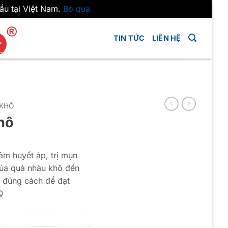
ầu tại Việt Nam.
Bỏ qua
TIN TỨC
LIÊN HỆ
 KHÔ
hô
ảm huyết áp, trị mụn
của quả nhàu khô đến
g đúng cách để đạt
Q