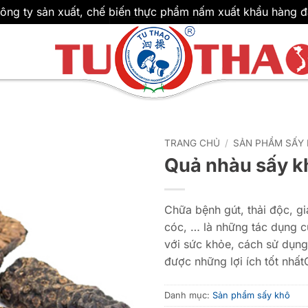
ông ty sản xuất, chế biến thực phẩm nấm xuất khẩu hàng đ
TRANG CHỦ
/
SẢN PHẨM SẤY
Quả nhàu sấy k
Chữa bệnh gút, thải độc, gi
cóc, … là những tác dụng 
với sức khỏe, cách sử dụn
được những lợi ích tốt nhất
Danh mục:
Sản phẩm sấy khô