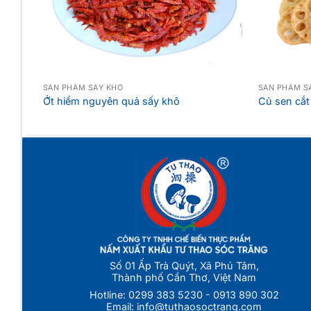
SẢN PHẨM SẤY KHÔ
SẢN PHẨM S
Ớt hiểm nguyên quả sấy khô
Củ sen cắt
Số 01 Ấp Trà Quýt, Xã Phú Tâm,
Thành phố Cần Thơ, Việt Nam
Hotline:
0299 383 5230
-
0913 890 302
Email:
info@tuthaosoctrang.com