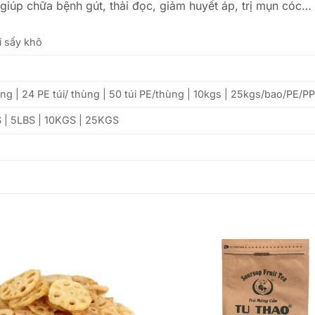
giúp chữa bệnh gút, thải đọc, giảm huyết áp, trị mụn cóc…
i sấy khô
ùng | 24 PE túi/ thùng | 50 túi PE/thùng | 10kgs | 25kgs/bao/PE/P
S | 5LBS | 10KGS | 25KGS