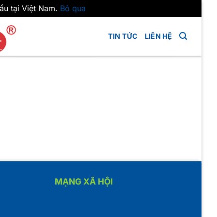
ầu tại Việt Nam.
Bỏ qua
TIN TỨC
LIÊN HỆ
MẠNG XÃ HỘI