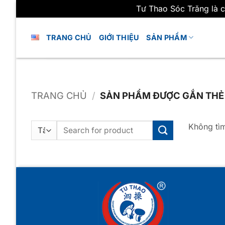
Tư Thao Sóc Trăng là c
Bỏ
qua
TRANG CHỦ
GIỚI THIỆU
SẢN PHẨM
nội
dung
TRANG CHỦ
/
SẢN PHẨM ĐƯỢC GẮN THẺ
Không tìm
Tìm
kiếm: