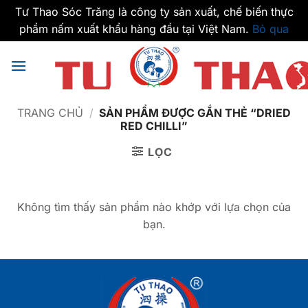
Tư Thao Sóc Trăng là công ty sản xuất, chế biến thực
phẩm nấm xuất khẩu hàng đầu tại Việt Nam.
Bỏ qua
Bỏ
qua
nội
dung
TRANG CHỦ
/
SẢN PHẨM ĐƯỢC GẮN THẺ “DRIED
RED CHILLI”
LỌC
Không tìm thấy sản phẩm nào khớp với lựa chọn của
bạn.