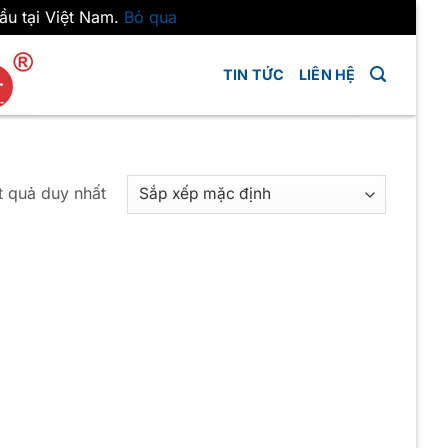
ầu tại Việt Nam.
Bỏ qua
TIN TỨC
LIÊN HỆ
ết quả duy nhất