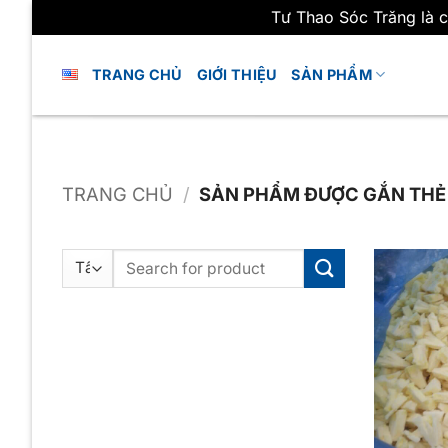
Tư Thao Sóc Trăng là c
Bỏ
qua
TRANG CHỦ
GIỚI THIỆU
SẢN PHẨM
nội
dung
TRANG CHỦ
/
SẢN PHẨM ĐƯỢC GẮN THẺ
Tìm
kiếm: