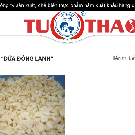
ông ty sản xuất, chế biến thực phẩm nấm xuất khẩu hàng đ
Hiển thị k
 “DỨA ĐÔNG LẠNH”