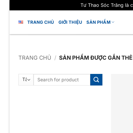
Tư Thao Sóc Trăng là c
Bỏ
qua
TRANG CHỦ
GIỚI THIỆU
SẢN PHẨM
nội
dung
TRANG CHỦ
/
SẢN PHẨM ĐƯỢC GẮN THẺ 
Tìm
kiếm: