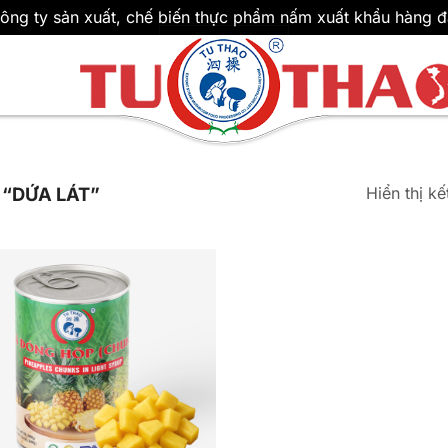
ông ty sản xuất, chế biến thực phẩm nấm xuất khẩu hàng đ
Hiển thị k
“DỨA LÁT”