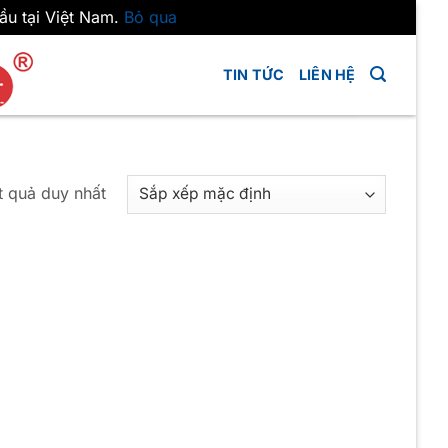
ầu tại Việt Nam.
Bỏ qua
TIN TỨC
LIÊN HỆ
ết quả duy nhất