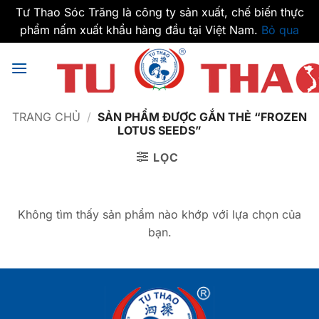
Tư Thao Sóc Trăng là công ty sản xuất, chế biến thực
phẩm nấm xuất khẩu hàng đầu tại Việt Nam.
Bỏ qua
Bỏ
qua
nội
dung
TRANG CHỦ
/
SẢN PHẨM ĐƯỢC GẮN THẺ “FROZEN
LOTUS SEEDS”
LỌC
Không tìm thấy sản phẩm nào khớp với lựa chọn của
bạn.