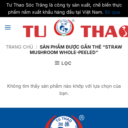
Tư Thao Sóc Trăng là công ty sản xuất, chế biến thực
phẩm nấm xuất khẩu hàng đầu tại Việt Nam.
Bỏ qua
Bỏ
qua
nội
dung
TRANG CHỦ
/
SẢN PHẨM ĐƯỢC GẮN THẺ “STRAW
MUSHROOM WHOLE-PEELED”
LỌC
Không tìm thấy sản phẩm nào khớp với lựa chọn của
bạn.