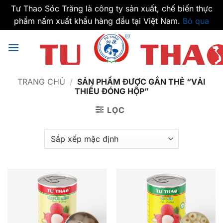
Tư Thao Sóc Trăng là công ty sản xuất, chế biến thực
phẩm nấm xuất khẩu hàng đầu tại Việt Nam.
Bỏ qua
Bỏ
qua
nội
dung
TRANG CHỦ
/
SẢN PHẨM ĐƯỢC GẮN THẺ “VẢI
THIỀU ĐÓNG HỘP”
LỌC